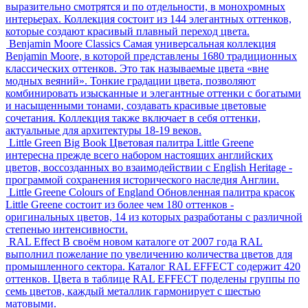
выразительно смотрятся и по отдельности, в монохромных
интерьерах. Коллекция состоит из 144 элегантных оттенков,
которые создают красивый плавный переход цвета.
Benjamin Moore Classics
Самая универсальная коллекция
Benjamin Moore, в которой представлены 1680 традиционных
классических оттенков. Это так называемые цвета «вне
модных веяний». Тонкие градации цвета, позволяют
комбинировать изысканные и элегантные оттенки с богатыми
и насыщенными тонами, создавать красивые цветовые
сочетания. Коллекция также включает в себя оттенки,
актуальные для архитектуры 18-19 веков.
Little Green Big Book
Цветовая палитра Little Greene
интересна прежде всего набором настоящих английских
цветов, воссозданных во взаимодействии с English Heritage -
программой сохранения исторического наследия Англии.
Little Greene Colours of England
Обновленная палитра красок
Little Greene состоит из более чем 180 оттенков -
оригинальных цветов, 14 из которых разработаны с различной
степенью интенсивности.
RAL Effect
В своём новом каталоге от 2007 года RAL
выполнил пожелание по увеличению количества цветов для
промышленного сектора. Каталог RAL EFFECT содержит 420
оттенков. Цвета в таблице RAL EFFECT поделены группы по
семь цветов, каждый металлик гармонирует с шестью
матовыми.