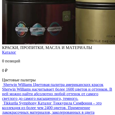
КРАСКИ, ПРОПИТКИ, МАСЛА И МАТЕРИАЛЫ
Каталог
0 позиций
0 ₽
Цветовые палитры
Sherwin Williams
Цветовая палитра американских красок
Sherwin Williams насчитывает более 1600 цветов и оттенков. В
ней можно найти абсолютно любой оттенок от самого
светлого до самого насыщенного, темного.
Tikkurila Symphony
Каталог Тиккурила Симфония – это
коллекция из более чем 2400 цветов. Применение
лакокрасочных материалов, заколерованных в цвета