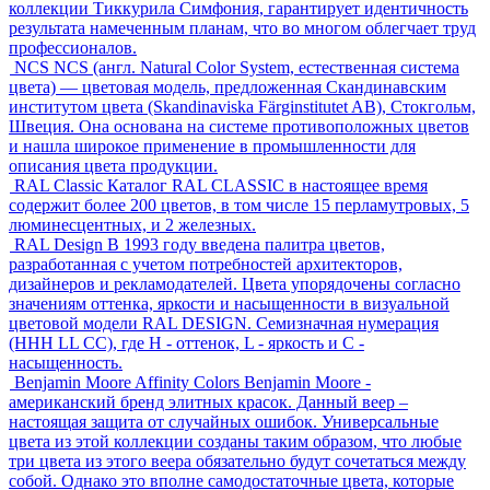
коллекции Тиккурила Симфония, гарантирует идентичность
результата намеченным планам, что во многом облегчает труд
профессионалов.
NCS
NCS (англ. Natural Color System, естественная система
цвета) — цветовая модель, предложенная Скандинавским
институтом цвета (Skandinaviska Färginstitutet AB), Стокгольм,
Швеция. Она основана на системе противоположных цветов
и нашла широкое применение в промышленности для
описания цвета продукции.
RAL Classic
Каталог RAL CLASSIC в настоящее время
содержит более 200 цветов, в том числе 15 перламутровых, 5
люминесцентных, и 2 железных.
RAL Design
В 1993 году введена палитра цветов,
разработанная с учетом потребностей архитекторов,
дизайнеров и рекламодателей. Цвета упорядочены согласно
значениям оттенка, яркости и насыщенности в визуальной
цветовой модели RAL DESIGN. Семизначная нумерация
(HHH LL CC), где H - оттенок, L - яркость и С -
насыщенность.
Benjamin Moore Affinity Colors
Benjamin Moore -
американский бренд элитных красок. Данный веер –
настоящая защита от случайных ошибок. Универсальные
цвета из этой коллекции созданы таким образом, что любые
три цвета из этого веера обязательно будут сочетаться между
собой. Однако это вполне самодостаточные цвета, которые