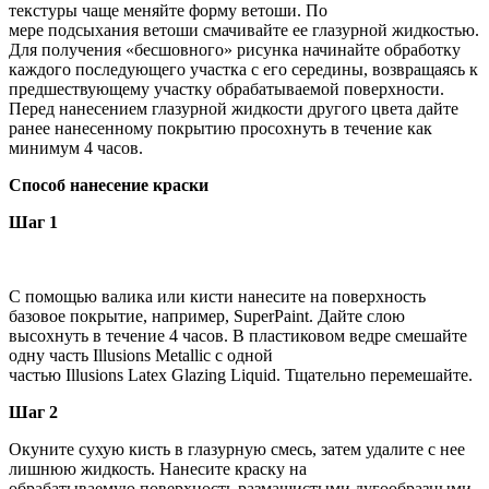
текстуры чаще меняйте форму ветоши. По
мере подсыхания ветоши смачивайте ее глазурной жидкостью.
Для получения «бесшовного» рисунка начинайте обработку
каждого последующего участка с его середины, возвращаясь к
предшествующему участку обрабатываемой поверхности.
Перед нанесением глазурной жидкости другого цвета дайте
ранее нанесенному покрытию просохнуть в течение как
минимум 4 часов.
Способ нанесение краски
Шаг 1
С помощью валика или кисти нанесите на поверхность
базовое покрытие, например, SuperPaint. Дайте слою
высохнуть в течение 4 часов. В пластиковом ведре смешайте
одну часть Illusions Metallic с одной
частью Illusions Latex Glazing Liquid. Тщательно перемешайте.
Шаг 2
Окуните сухую кисть в глазурную смесь, затем удалите с нее
лишнюю жидкость. Нанесите краску на
обрабатываемую поверхность размашистыми дугообразными