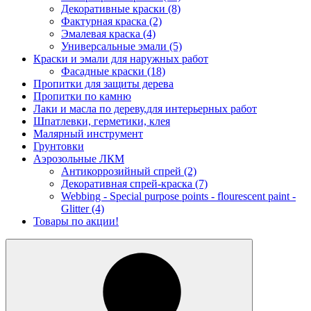
Декоративные краски
(8)
Фактурная краска
(2)
Эмалевая краска
(4)
Универсальные эмали
(5)
Краски и эмали для наружных работ
Фасадные краски
(18)
Пропитки для защиты дерева
Пропитки по камню
Лаки и масла по дереву,для интерьерных работ
Шпатлевки, герметики, клея
Малярный инструмент
Грунтовки
Аэрозольные ЛКМ
Антикоррозийный спрей
(2)
Декоративная спрей-краска
(7)
Webbing - Special purpose points - flourescent paint -
Glitter
(4)
Товары по акции!