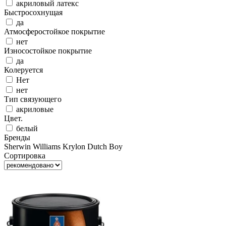
акриловый латекс
Быстросохнущая
да
Атмосферостойкое покрытие
нет
Износостойкое покрытие
да
Колеруется
Нет
нет
Тип связующего
акриловые
Цвет.
белый
Бренды
Sherwin Williams
Krylon
Dutch Boy
Сортировка