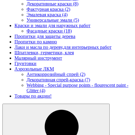
Декоративные краски
(8)
Фактурная краска
(2)
Эмалевая краска
(4)
Универсальные эмали
(5)
Краски и эмали для наружных работ
Фасадные краски
(18)
Пропитки для защиты дерева
Пропитки по камню
Лаки и масла по дереву,для интерьерных работ
Шпатлевки, герметики, клея
Малярный инструмент
Грунтовки
Аэрозольные ЛКМ
Антикоррозийный спрей
(2)
Декоративная спрей-краска
(7)
Webbing - Special purpose points - flourescent paint -
Glitter
(4)
Товары по акции!