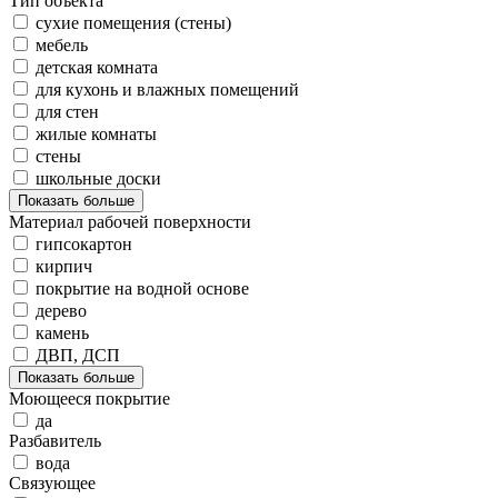
Тип объекта
сухие помещения (стены)
мебель
детская комната
для кухонь и влажных помещений
для стен
жилые комнаты
стены
школьные доски
Показать больше
Материал рабочей поверхности
гипсокартон
кирпич
покрытие на водной основе
дерево
камень
ДВП, ДСП
Показать больше
Моющееся покрытие
да
Разбавитель
вода
Связующее