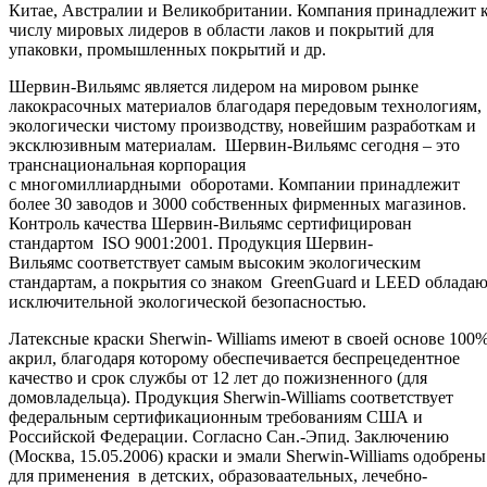
Китае, Австралии и Великобритании. Компания принадлежит 
числу мировых лидеров в области лаков и покрытий для
упаковки, промышленных покрытий и др.
Шервин-Вильямс является лидером на мировом рынке
лакокрасочных материалов благодаря передовым технологиям,
экологически чистому производству, новейшим разработкам и
эксклюзивным материалам. Шервин-Вильямс сегодня – это
транснациональная корпорация
с многомиллиардными оборотами. Компании принадлежит
более 30 заводов и 3000 собственных фирменных магазинов.
Контроль качества Шервин-Вильямс сертифицирован
стандартом ISO 9001:2001. Продукция Шервин-
Вильямс соответствует самым высоким экологическим
стандартам, а покрытия со знаком GreenGuard и LEED облада
исключительной экологической безопасностью.
Латексные краски Sherwin- Williams имеют в своей основе 100
акрил, благодаря которому обеспечивается беспрецедентное
качество и срок службы от 12 лет до пожизненного (для
домовладельца). Продукция Sherwin-Williams соответствует
федеральным сертификационным требованиям США и
Российской Федерации. Согласно Сан.-Эпид. Заключению
(Москва, 15.05.2006) краски и эмали Sherwin-Williams одобрены
для применения в детских, образоваательных, лечебно-