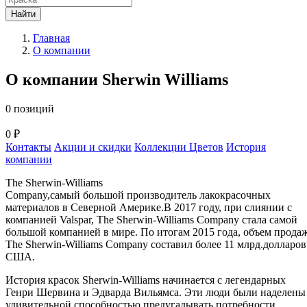
Найти
Главная
О компании
О компании Sherwin Williams
0 позиций
0 ₽
Контакты
Акции и скидки
Коллекции Цветов
История
компании
The Sherwin-Williams
Company,самый большой производитель лакокрасочных
материалов в Северной Америке.В 2017 году, при слиянии с
компанией Valspar, The Sherwin-Williams Company стала самой
большой компанией в мире. По итогам 2015 года, объем прода
The Sherwin-Williams Company составил более 11 млрд.долларов
США.
История красок Sherwin-Williams начинается с легендарных
Генри Шервина и Эдварда Вильямса. Эти люди были наделены
удивительной способностью предугадывать потребности