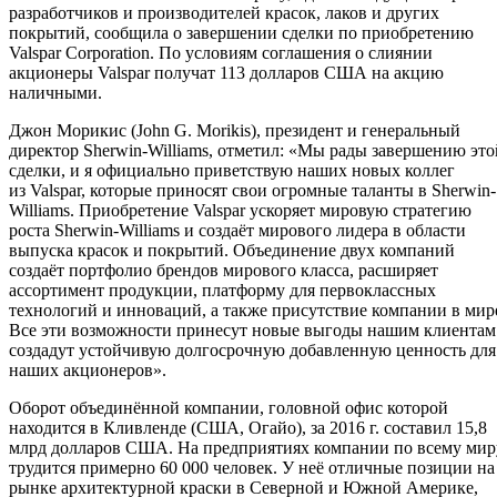
разработчиков и производителей красок, лаков и других
покрытий, сообщила о завершении сделки по приобретению
Valspar Corporation. По условиям соглашения о слиянии
акционеры Valspar получат 113 долларов США на акцию
наличными.
Джон Морикис (John G. Morikis), президент и генеральный
директор Sherwin-Williams, отметил: «Мы рады завершению это
сделки, и я официально приветствую наших новых коллег
из Valspar, которые приносят свои огромные таланты в Sherwin-
Williams. Приобретение Valspar ускоряет мировую стратегию
роста Sherwin-Williams и создаёт мирового лидера в области
выпуска красок и покрытий. Объединение двух компаний
создаёт портфолио брендов мирового класса, расширяет
ассортимент продукции, платформу для первоклассных
технологий и инноваций, а также присутствие компании в мир
Все эти возможности принесут новые выгоды нашим клиентам
создадут устойчивую долгосрочную добавленную ценность для
наших акционеров».
Оборот объединённой компании, головной офис которой
находится в Кливленде (США, Огайо), за 2016 г. составил 15,8
млрд долларов США. На предприятиях компании по всему мир
трудится примерно 60 000 человек. У неё отличные позиции на
рынке архитектурной краски в Северной и Южной Америке,