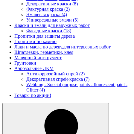
Декоративные краски
(8)
Фактурная краска
(2)
Эмалевая краска
(4)
Универсальные эмали
(5)
Краски и эмали для наружных работ
Фасадные краски
(18)
Пропитки для защиты дерева
Пропитки по камню
Лаки и масла по дереву,для интерьерных работ
Шпатлевки, герметики, клея
Малярный инструмент
Грунтовки
Аэрозольные ЛКМ
Антикоррозийный спрей
(2)
Декоративная спрей-краска
(7)
Webbing - Special purpose points - flourescent paint -
Glitter
(4)
Товары по акции!