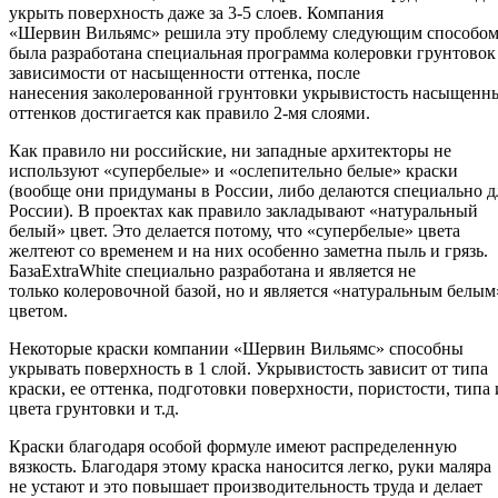
укрыть поверхность даже за 3-5 слоев. Компания
«Шервин Вильямс» решила эту проблему следующим способом
была разработана специальная программа колеровки грунтовок
зависимости от насыщенности оттенка, после
нанесения заколерованной грунтовки укрывистость насыщенн
оттенков достигается как правило 2-мя слоями.
Как правило ни российские, ни западные архитекторы не
используют «супербелые» и «ослепительно белые» краски
(вообще они придуманы в России, либо делаются специально д
России). В проектах как правило закладывают «натуральный
белый» цвет. Это делается потому, что «супербелые» цвета
желтеют со временем и на них особенно заметна пыль и грязь.
БазаExtraWhite специально разработана и является не
только колеровочной базой, но и является «натуральным белым
цветом.
Некоторые краски компании «Шервин Вильямс» способны
укрывать поверхность в 1 слой. Укрывистость зависит от типа
краски, ее оттенка, подготовки поверхности, пористости, типа 
цвета грунтовки и т.д.
Краски благодаря особой формуле имеют распределенную
вязкость. Благодаря этому краска наносится легко, руки маляра
не устают и это повышает производительность труда и делает