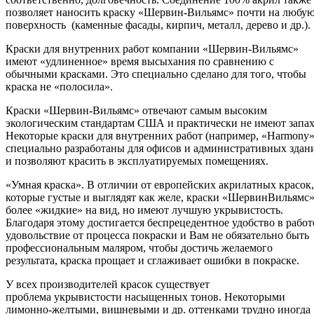
позволяет наносить краску «Шервин-Вильямс» почти на любу
поверхность (каменные фасады, кирпич, металл, дерево и др.).
Краски для внутренних работ компании «Шервин-Вильямс»
имеют «удлиненное» время высыхания по сравнению с
обычными красками. Это специально сделано для того, чтобы
краска не «полосила».
Краски «Шервин-Вильямс» отвечают самым высоким
экологическим стандартам США и практически не имеют запах
Некоторые краски для внутренних работ (например, «Harmony»
специально разработаны для офисов и административных здан
и позволяют красить в эксплуатируемых помещениях.
«Умная краска». В отличии от европейских акрилатных красок,
которые густые и выглядят как желе, краски «ШервинВильямс
более «жидкие» на вид, но имеют лучшую укрывистость.
Благодаря этому достигается беспрецедентное удобство в работ
удовольствие от процесса покраски и Вам не обязательно быть
профессиональным маляром, чтобы достичь желаемого
результата, краска прощает и сглаживает ошибки в покраске.
У всех производителей красок существует
проблема укрывистости насыщенных тонов. Некоторыми
лимонно-желтыми, вишневыми и др. оттенками трудно иногда