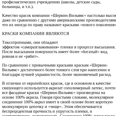
профилактических учреждениях (школы, детские сады,
больницы, и т.п.).
Качество красок компании «Шервин-Вильямс» настолько высо
даже по сравнению с другими американскими производителям
что их иногда по праву называют красками «нового поколения»
КРАСКИ КОМПАНИИ ЯВЛЯЮТСЯ
Тиксотропными, они обладают
эффектом «саморазглаживания» пленки в процессе высыхания.
После высыхания поверхность имеет более «богатый» вид,
ровная и не «рябит».
По сравнению с привычными красками краскам «Шервин-
Вильямс» достаточного более тонкого слоя при нанесении и
благодаря лучшей укрывистости, более экономичный расход.
В отличии от европейских красок, где в основном в качестве
связующего используется акрилат сополимерный латекс, почти
все фасадные краски «Шервин-Вильямс» произведены на
основе 100% акрила. Говоря простыми словами, молекулярное
соединение 100% акрил имеет в своей основе более короткую
молекулярную цепочку и «чище». Этим обеспечивается
беспрецедентная прочность и упругость пленки, и
соответственно, долговечность. Соединение 100% акрил также