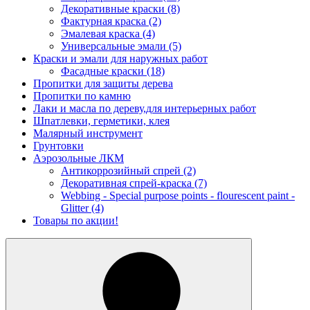
Декоративные краски
(8)
Фактурная краска
(2)
Эмалевая краска
(4)
Универсальные эмали
(5)
Краски и эмали для наружных работ
Фасадные краски
(18)
Пропитки для защиты дерева
Пропитки по камню
Лаки и масла по дереву,для интерьерных работ
Шпатлевки, герметики, клея
Малярный инструмент
Грунтовки
Аэрозольные ЛКМ
Антикоррозийный спрей
(2)
Декоративная спрей-краска
(7)
Webbing - Special purpose points - flourescent paint -
Glitter
(4)
Товары по акции!