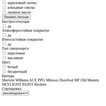
акриловый латекс
алкидные смолы
льняное масло
Показать больше
Быстросохнущая
да
Атмосферостойкое покрытие
да
Износостойкое покрытие
да
Тип связующего
акриловые
масляные
Цвет.
белый
бесцветный
Бренды
Sherwin Williams
ACE
PPG
Minwax
DuraSeal
MF
Old Masters
SKYLIGHT PAINT
Beckers
Сортировка