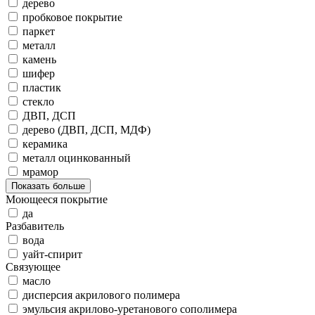
дерево
пробковое покрытие
паркет
металл
камень
шифер
пластик
стекло
ДВП, ДСП
дерево (ДВП, ДСП, МДФ)
керамика
металл оцинкованный
мрамор
Показать больше
Моющееся покрытие
да
Разбавитель
вода
уайт-спирит
Связующее
масло
дисперсия акрилового полимера
эмульсия акрилово-уретанового сополимера