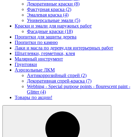
Декоративные краски
(8)
Фактурная краска
(2)
Эмалевая краска
(4)
Универсальные эмали
(5)
Краски и эмали для наружных работ
Фасадные краски
(18)
Пропитки для защиты дерева
Пропитки по камню
Лаки и масла по дереву,для интерьерных работ
Шпатлевки, герметики, клея
Малярный инструмент
Грунтовки
Аэрозольные ЛКМ
Антикоррозийный спрей
(2)
Декоративная спрей-краска
(7)
Webbing - Special purpose points - flourescent paint -
Glitter
(4)
Товары по акции!