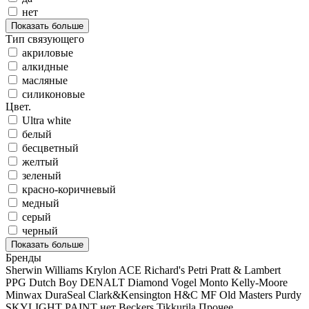
нет
Показать больше
Тип связующего
акриловые
алкидные
масляные
силиконовые
Цвет.
Ultra white
белый
бесцветный
желтый
зеленый
красно-коричневый
медный
серый
черный
Показать больше
Бренды
Sherwin Williams
Krylon
ACE
Richard's
Petri
Pratt & Lambert
PPG
Dutch Boy
DENALT
Diamond Vogel
Monto
Kelly-Moore
Minwax
DuraSeal
Clark&Kensington
H&C
MF
Old Masters
Purdy
SKYLIGHT PAINT
нет
Beckers
Tikkurila
Прочее