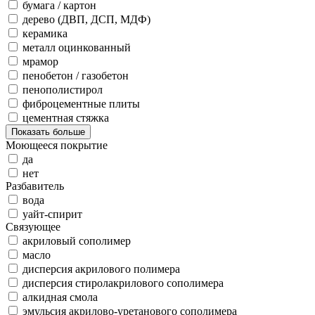
бумага / картон
дерево (ДВП, ДСП, МДФ)
керамика
металл оцинкованный
мрамор
пенобетон / газобетон
пенополистирол
фиброцементные плиты
цементная стяжка
Показать больше
Моющееся покрытие
да
нет
Разбавитель
вода
уайт-спирит
Связующее
акриловый сополимер
масло
дисперсия акрилового полимера
дисперсия стиролакрилового сополимера
алкидная смола
эмульсия акрилово-уретанового сополимера