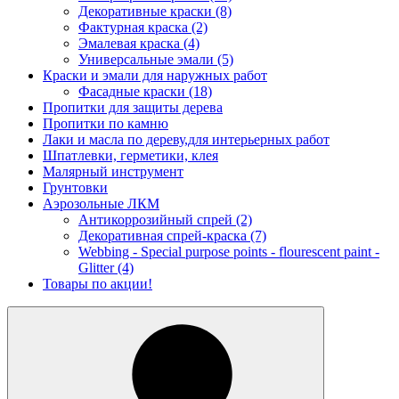
Декоративные краски
(8)
Фактурная краска
(2)
Эмалевая краска
(4)
Универсальные эмали
(5)
Краски и эмали для наружных работ
Фасадные краски
(18)
Пропитки для защиты дерева
Пропитки по камню
Лаки и масла по дереву,для интерьерных работ
Шпатлевки, герметики, клея
Малярный инструмент
Грунтовки
Аэрозольные ЛКМ
Антикоррозийный спрей
(2)
Декоративная спрей-краска
(7)
Webbing - Special purpose points - flourescent paint -
Glitter
(4)
Товары по акции!