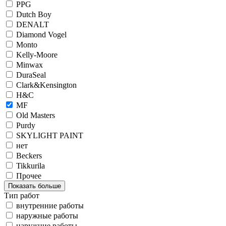
PPG
Dutch Boy
DENALT
Diamond Vogel
Monto
Kelly-Moore
Minwax
DuraSeal
Clark&Kensington
H&C
MF
Old Masters
Purdy
SKYLIGHT PAINT
нет
Beckers
Tikkurila
Прочее
Показать больше
Тип работ
внутренние работы
наружные работы
наружние работы