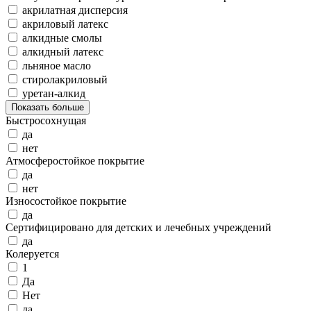
акрилатная дисперсия
акриловый латекс
алкидные смолы
алкидный латекс
льняное масло
стиролакриловый
уретан-алкид
Показать больше
Быстросохнущая
да
нет
Атмосферостойкое покрытие
да
нет
Износостойкое покрытие
да
Сертифицировано для детских и лечебных учреждений
да
Колеруется
1
Да
Нет
да