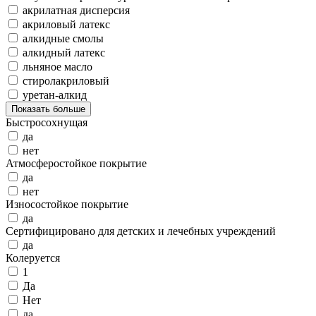
акрилатная дисперсия
акриловый латекс
алкидные смолы
алкидный латекс
льняное масло
стиролакриловый
уретан-алкид
Показать больше
Быстросохнущая
да
нет
Атмосферостойкое покрытие
да
нет
Износостойкое покрытие
да
Сертифицировано для детских и лечебных учреждений
да
Колеруется
1
Да
Нет
да