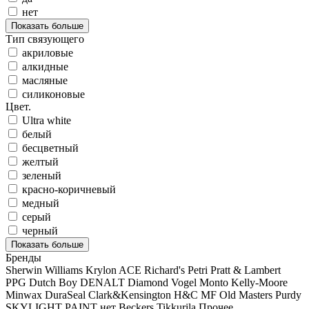
нет
Показать больше
Тип связующего
акриловые
алкидные
масляные
силиконовые
Цвет.
Ultra white
белый
бесцветный
желтый
зеленый
красно-коричневый
медный
серый
черный
Показать больше
Бренды
Sherwin Williams
Krylon
ACE
Richard's
Petri
Pratt & Lambert
PPG
Dutch Boy
DENALT
Diamond Vogel
Monto
Kelly-Moore
Minwax
DuraSeal
Clark&Kensington
H&C
MF
Old Masters
Purdy
SKYLIGHT PAINT
нет
Beckers
Tikkurila
Прочее