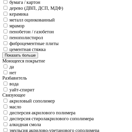
бумага / картон
дерево (ДВП, ДСП, МДФ)
керамика
металл оцинкованный
мрамор
пенобетон / газобетон
пенополистирол
фиброцементные плиты
цементная стяжка
Показать больше
Моющееся покрытие
да
нет
Разбавитель
вода
уайт-спирит
Связующее
акриловый сополимер
масло
дисперсия акрилового полимера
дисперсия стиролакрилового сополимера
алкидная смола
эмульсия акрилово-уретанового сополимера