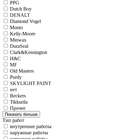
PPG
Dutch Boy
DENALT
Diamond Vogel
Monto
Kelly-Moore
Minwax
DuraSeal
Clark&Kensington
H&C
MF
Old Masters
Purdy
SKYLIGHT PAINT
нет
Beckers
Tikkurila
Прочее
Показать больше
Тип работ
внутренние работы
наружные работы
наружние работы