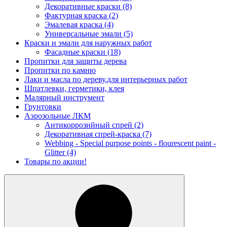
Декоративные краски
(8)
Фактурная краска
(2)
Эмалевая краска
(4)
Универсальные эмали
(5)
Краски и эмали для наружных работ
Фасадные краски
(18)
Пропитки для защиты дерева
Пропитки по камню
Лаки и масла по дереву,для интерьерных работ
Шпатлевки, герметики, клея
Малярный инструмент
Грунтовки
Аэрозольные ЛКМ
Антикоррозийный спрей
(2)
Декоративная спрей-краска
(7)
Webbing - Special purpose points - flourescent paint -
Glitter
(4)
Товары по акции!