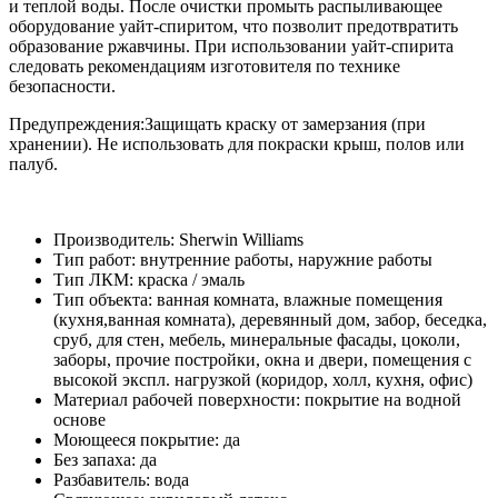
и теплой воды. После очистки промыть распыливающее
оборудование уайт-спиритом, что позволит предотвратить
образование ржавчины. При использовании уайт-спирита
следовать рекомендациям изготовителя по технике
безопасности.
Предупреждения:Защищать краску от замерзания (при
хранении). Не использовать для покраски крыш, полов или
палуб.
Производитель:
Sherwin Williams
Тип работ:
внутренние работы, наружние работы
Тип ЛКМ:
краска / эмаль
Тип объекта:
ванная комната, влажные помещения
(кухня,ванная комната), деревянный дом, забор, беседка,
сруб, для стен, мебель, минеральные фасады, цоколи,
заборы, прочие постройки, окна и двери, помещения с
высокой экспл. нагрузкой (коридор, холл, кухня, офис)
Материал рабочей поверхности:
покрытие на водной
основе
Моющееся покрытие:
да
Без запаха:
да
Разбавитель:
вода