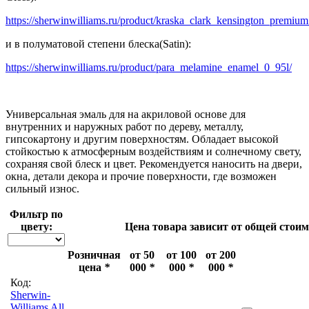
https://sherwinwilliams.ru/product/kraska_clark_kensington_premium
и в полуматовой степени блеска(Satin):
https://sherwinwilliams.ru/product/para_melamine_enamel_0_95l/
Универсальная эмаль для на акриловой основе для
внутренних и наружных работ по дереву, металлу,
гипсокартону и другим поверхностям. Обладает высокой
стойкостью к атмосферным воздействиям и солнечному свету,
сохраняя свой блеск и цвет. Рекомендуется наносить на двери,
окна, детали декора и прочие поверхности, где возможен
сильный износ.
Фильтр по
цвету:
Цена товара зависит от общей стои
Розничная
от 50
от 100
от 200
цена
*
000
*
000
*
000
*
Код:
Sherwin-
Williams All