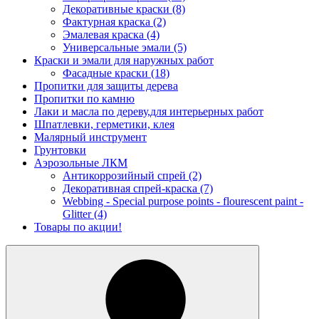
Декоративные краски
(8)
Фактурная краска
(2)
Эмалевая краска
(4)
Универсальные эмали
(5)
Краски и эмали для наружных работ
Фасадные краски
(18)
Пропитки для защиты дерева
Пропитки по камню
Лаки и масла по дереву,для интерьерных работ
Шпатлевки, герметики, клея
Малярный инструмент
Грунтовки
Аэрозольные ЛКМ
Антикоррозийный спрей
(2)
Декоративная спрей-краска
(7)
Webbing - Special purpose points - flourescent paint -
Glitter
(4)
Товары по акции!