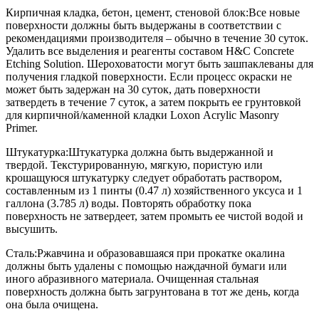
Кирпичная кладка, бетон, цемент, стеновой блок:Все новые
поверхности должны быть выдержаны в соответствии с
рекомендациями производителя – обычно в течение 30 суток.
Удалить все выделения и реагенты составом H&C Concrete
Etching Solution. Шероховатости могут быть зашпаклеваны для
получения гладкой поверхности. Если процесс окраски не
может быть задержан на 30 суток, дать поверхности
затвердеть в течение 7 суток, а затем покрыть ее грунтовкой
для кирпичной/каменной кладки Loxon Acrylic Masonry
Primer.
Штукатурка:Штукатуркa должна быть выдержанной и
твердой. Текстурированную, мягкую, пористую или
крошащуюся штукатурку следует обработать раствором,
составленным из 1 пинты (0.47 л) хозяйственного уксуса и 1
галлона (3.785 л) воды. Повторять обработку пока
поверхность не затвердеет, затем промыть ее чистой водой и
высушить.
Сталь:Ржавчина и образовавшаяся при прокатке окалина
должны быть удалены с помощью наждачной бумаги или
иного абразивного материала. Очищенная стальная
поверхность должна быть загрунтована в тот же день, когда
она была очищена.