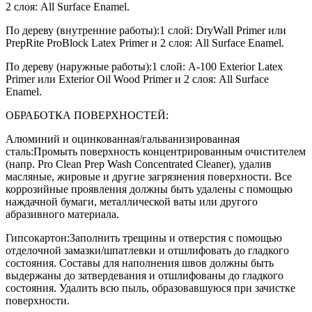
2 слоя: All Surface Enamel.
По дереву (внутренние работы):1 слой: DryWall Primer или
PrepRite ProBlock Latex Primer и 2 слоя: All Surface Enamel.
По дереву (наружные работы):1 слой: A-100 Exterior Latex
Primer или Exterior Oil Wood Primer и 2 слоя: All Surface
Enamel.
ОБРАБОТКА ПОВЕРХНОСТЕЙ:
Алюминий и оцинкованная/гальванизированная
сталь:Промыть поверхность концентрированным очистителем
(напр. Pro Clean Prep Wash Concentrated Cleaner), удалив
масляные, жировые и другие загрязнения поверхности. Все
коррозийные проявления должны быть удалены с помощью
наждачной бумаги, металлической ваты или другого
абразивного материала.
Гипсокартон:Заполнить трещины и отверстия с помощью
отделочной замазки/шпатлевки и отшлифовать до гладкого
состояния. Составы для наполнения швов должны быть
выдержаны до затвердевания и отшлифованы до гладкого
состояния. Удалить всю пыль, образовавшуюся при зачистке
поверхности.