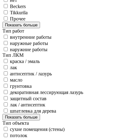
нет
Beckers
Tikkurila
Прочее
Показать больше
Тип работ
внутренние работы
наружные работы
наружние работы
Тип ЛКМ
краска / эмаль
лак
антисептик / лазурь
масло
грунтовка
декоративная лессирующая лазурь
защитный состав
лак / антисептик
шпатлевка для дерева
Показать больше
Тип объекта
сухие помещения (стены)
потолок