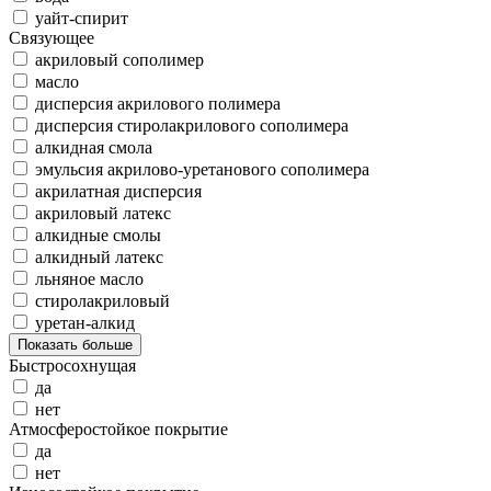
уайт-спирит
Связующее
акриловый сополимер
масло
дисперсия акрилового полимера
дисперсия стиролакрилового сополимера
алкидная смола
эмульсия акрилово-уретанового сополимера
акрилатная дисперсия
акриловый латекс
алкидные смолы
алкидный латекс
льняное масло
стиролакриловый
уретан-алкид
Показать больше
Быстросохнущая
да
нет
Атмосферостойкое покрытие
да
нет