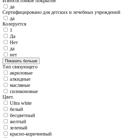
Износостойкое покрытие
да
Сертифицировано для детских и лечебных учреждений
да
Колеруется
1
Да
Нет
да
нет
Показать больше
Тип связующего
акриловые
алкидные
масляные
силиконовые
Цвет.
Ultra white
белый
бесцветный
желтый
зеленый
красно-коричневый