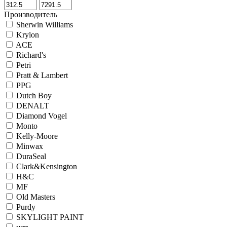
Производитель
Sherwin Williams
Krylon
ACE
Richard's
Petri
Pratt & Lambert
PPG
Dutch Boy
DENALT
Diamond Vogel
Monto
Kelly-Moore
Minwax
DuraSeal
Clark&Kensington
H&C
MF
Old Masters
Purdy
SKYLIGHT PAINT