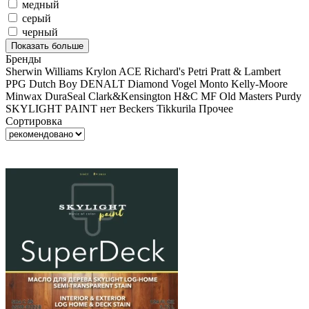
медный
серый
черный
Показать больше
Бренды
Sherwin Williams
Krylon
ACE
Richard's
Petri
Pratt & Lambert
PPG
Dutch Boy
DENALT
Diamond Vogel
Monto
Kelly-Moore
Minwax
DuraSeal
Clark&Kensington
H&C
MF
Old Masters
Purdy
SKYLIGHT PAINT
нет
Beckers
Tikkurila
Прочее
Сортировка