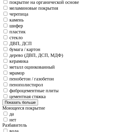
покрытие на органической основе
меламиновые покрытия
черепица
камень
шифер
пластик
стекло
ДВП, ДСП
бумага / картон
дерево (ДВП, ДСП, МДФ)
керамика
металл оцинкованный
мрамор
пенобетон / газобетон
пенополистирол
фиброцементные плиты
цементная стяжка
Показать больше
Моющееся покрытие
да
нет
Разбавитель
вода