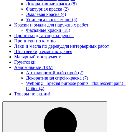
Декоративные краски
(8)
Фактурная краска
(2)
Эмалевая краска
(4)
Универсальные эмали
(5)
Краски и эмали для наружных работ
Фасадные краски
(18)
Пропитки для защиты дерева
Пропитки по камню
Лаки и масла по дереву,для интерьерных работ
Шпатлевки, герметики, клея
Малярный инструмент
Грунтовки
Аэрозольные ЛКМ
Антикоррозийный спрей
(2)
Декоративная спрей-краска
(7)
Webbing - Special purpose points - flourescent paint -
Glitter
(4)
Товары по акции!