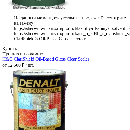
На данный момент, отсутствует в продаже. Рассмотрите
на замену:
https://sherwinwilliams.ru/product/lak_dlya_kamnya_solvent_b
https://sherwinwilliams.ru/product/ace_p_209h_c_clarishield_s
ClariShield® Oil-Based Gloss — это г...
Купить
Пропитки по камню
H&C ClariShield Oil-Based Gloss Clear Sealer
от 12 500 ₽ / шт.