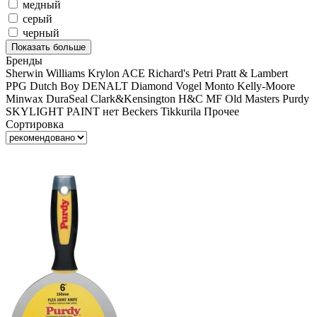
медный
серый
черный
Показать больше
Бренды
Sherwin Williams
Krylon
ACE
Richard's
Petri
Pratt & Lambert
PPG
Dutch Boy
DENALT
Diamond Vogel
Monto
Kelly-Moore
Minwax
DuraSeal
Clark&Kensington
H&C
MF
Old Masters
Purdy
SKYLIGHT PAINT
нет
Beckers
Tikkurila
Прочее
Сортировка