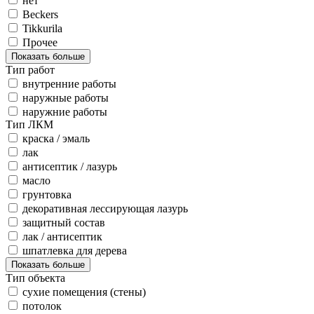
нет
Beckers
Tikkurila
Прочее
Показать больше
Тип работ
внутренние работы
наружные работы
наружние работы
Тип ЛКМ
краска / эмаль
лак
антисептик / лазурь
масло
грунтовка
декоративная лессирующая лазурь
защитный состав
лак / антисептик
шпатлевка для дерева
Показать больше
Тип объекта
сухие помещения (стены)
потолок