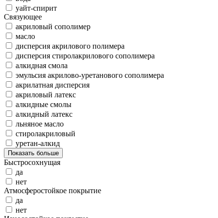
уайт-спирит
Связующее
акриловый сополимер
масло
дисперсия акрилового полимера
дисперсия стиролакрилового сополимера
алкидная смола
эмульсия акрилово-уретанового сополимера
акрилатная дисперсия
акриловый латекс
алкидные смолы
алкидный латекс
льняное масло
стиролакриловый
уретан-алкид
Показать больше
Быстросохнущая
да
нет
Атмосферостойкое покрытие
да
нет