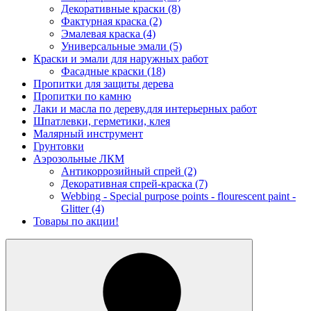
Декоративные краски
(8)
Фактурная краска
(2)
Эмалевая краска
(4)
Универсальные эмали
(5)
Краски и эмали для наружных работ
Фасадные краски
(18)
Пропитки для защиты дерева
Пропитки по камню
Лаки и масла по дереву,для интерьерных работ
Шпатлевки, герметики, клея
Малярный инструмент
Грунтовки
Аэрозольные ЛКМ
Антикоррозийный спрей
(2)
Декоративная спрей-краска
(7)
Webbing - Special purpose points - flourescent paint -
Glitter
(4)
Товары по акции!