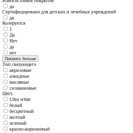
Износостойкое покрытие
да
Сертифицировано для детских и лечебных учреждений
да
Колеруется
1
Да
Нет
да
нет
Показать больше
Тип связующего
акриловые
алкидные
масляные
силиконовые
Цвет.
Ultra white
белый
бесцветный
желтый
зеленый
красно-коричневый