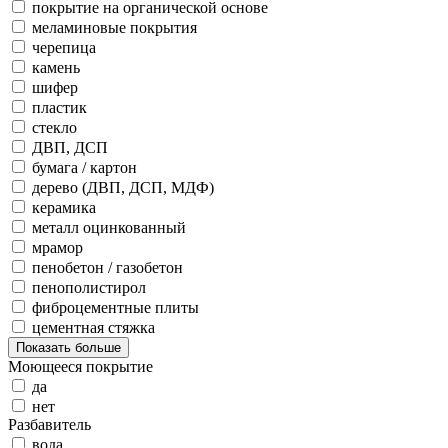
покрытие на органической основе
меламиновые покрытия
черепица
камень
шифер
пластик
стекло
ДВП, ДСП
бумага / картон
дерево (ДВП, ДСП, МДФ)
керамика
металл оцинкованный
мрамор
пенобетон / газобетон
пенополистирол
фиброцементные плиты
цементная стяжка
Показать больше
Моющееся покрытие
да
нет
Разбавитель
вода