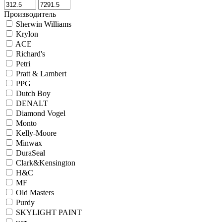
Производитель
Sherwin Williams
Krylon
ACE
Richard's
Petri
Pratt & Lambert
PPG
Dutch Boy
DENALT
Diamond Vogel
Monto
Kelly-Moore
Minwax
DuraSeal
Clark&Kensington
H&C
MF
Old Masters
Purdy
SKYLIGHT PAINT