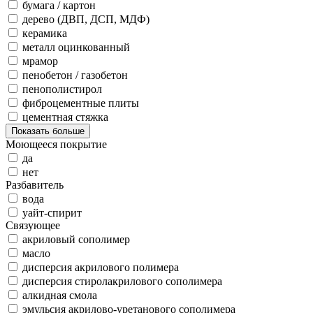
бумага / картон
дерево (ДВП, ДСП, МДФ)
керамика
металл оцинкованный
мрамор
пенобетон / газобетон
пенополистирол
фиброцементные плиты
цементная стяжка
Показать больше
Моющееся покрытие
да
нет
Разбавитель
вода
уайт-спирит
Связующее
акриловый сополимер
масло
дисперсия акрилового полимера
дисперсия стиролакрилового сополимера
алкидная смола
эмульсия акрилово-уретанового сополимера