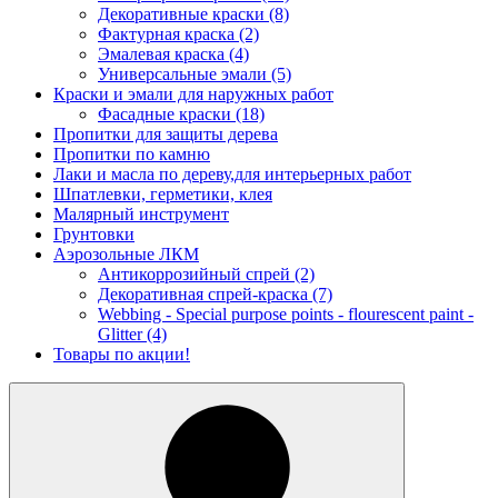
Декоративные краски
(8)
Фактурная краска
(2)
Эмалевая краска
(4)
Универсальные эмали
(5)
Краски и эмали для наружных работ
Фасадные краски
(18)
Пропитки для защиты дерева
Пропитки по камню
Лаки и масла по дереву,для интерьерных работ
Шпатлевки, герметики, клея
Малярный инструмент
Грунтовки
Аэрозольные ЛКМ
Антикоррозийный спрей
(2)
Декоративная спрей-краска
(7)
Webbing - Special purpose points - flourescent paint -
Glitter
(4)
Товары по акции!