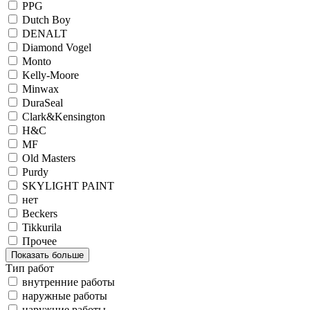
PPG
Dutch Boy
DENALT
Diamond Vogel
Monto
Kelly-Moore
Minwax
DuraSeal
Clark&Kensington
H&C
MF
Old Masters
Purdy
SKYLIGHT PAINT
нет
Beckers
Tikkurila
Прочее
Показать больше
Тип работ
внутренние работы
наружные работы
наружние работы