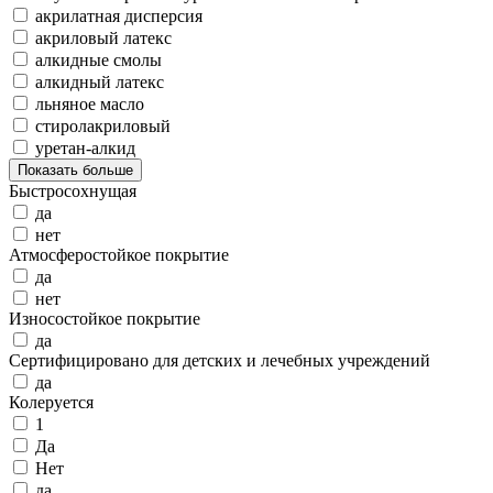
акрилатная дисперсия
акриловый латекс
алкидные смолы
алкидный латекс
льняное масло
стиролакриловый
уретан-алкид
Показать больше
Быстросохнущая
да
нет
Атмосферостойкое покрытие
да
нет
Износостойкое покрытие
да
Сертифицировано для детских и лечебных учреждений
да
Колеруется
1
Да
Нет
да