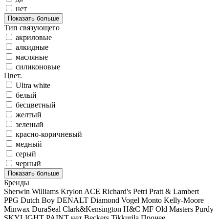
нет
Показать больше
Тип связующего
акриловые
алкидные
масляные
силиконовые
Цвет.
Ultra white
белый
бесцветный
желтый
зеленый
красно-коричневый
медный
серый
черный
Показать больше
Бренды
Sherwin Williams
Krylon
ACE
Richard's
Petri
Pratt & Lambert
PPG
Dutch Boy
DENALT
Diamond Vogel
Monto
Kelly-Moore
Minwax
DuraSeal
Clark&Kensington
H&C
MF
Old Masters
Purdy
SKYLIGHT PAINT
нет
Beckers
Tikkurila
Прочее