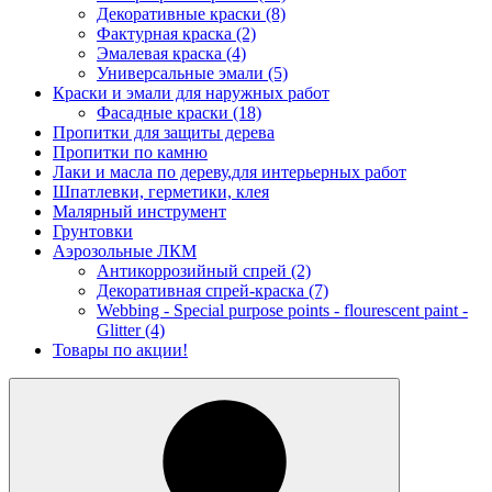
Декоративные краски
(8)
Фактурная краска
(2)
Эмалевая краска
(4)
Универсальные эмали
(5)
Краски и эмали для наружных работ
Фасадные краски
(18)
Пропитки для защиты дерева
Пропитки по камню
Лаки и масла по дереву,для интерьерных работ
Шпатлевки, герметики, клея
Малярный инструмент
Грунтовки
Аэрозольные ЛКМ
Антикоррозийный спрей
(2)
Декоративная спрей-краска
(7)
Webbing - Special purpose points - flourescent paint -
Glitter
(4)
Товары по акции!