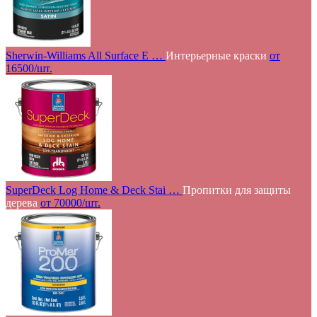
Sherwin-Williams All Surface E …
Интерьерные краски
от
16500/шт.
SuperDeck Log Home & Deck Stai …
Пропитки для защиты
дерева
от 70000/шт.