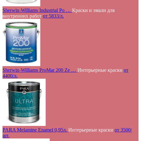
Sherwin-Williams Industrial Po …
Краски и эмали для
внутренних работ
от 5833/л.
Sherwin-Williams ProMar 200 Ze …
Интерьерные краски
от
4400/л.
PARA Melamine Enamel 0,95л.
Интерьерные краски
от 3500/
шт.