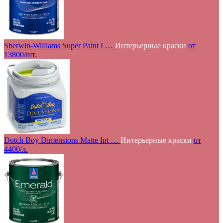
Sherwin-Williams Super Paint I …
Интерьерные краски
от
13800/шт.
Dutch Boy Dimensions Matte Int …
Интерьерные краски
от
4400/л.