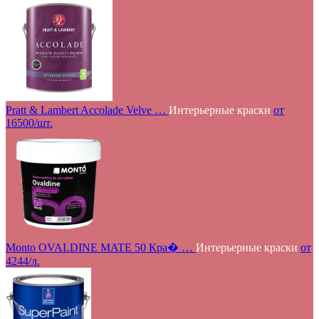
Pratt & Lambert Accolade Velve …
Интерьерные краски
от
16500/шт.
Monto OVALDINE MATE 50 Кра� …
Интерьерные краски
от
4244/л.