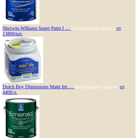
Sherwin-Williams Super Paint I …
Интерьерные краски
от
13800/шт.
Dutch Boy Dimensions Matte Int …
Интерьерные краски
от
4400/л.