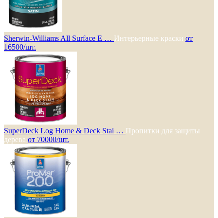
Sherwin-Williams All Surface E …
Интерьерные краски
от
16500/шт.
SuperDeck Log Home & Deck Stai …
Пропитки для защиты
дерева
от 70000/шт.