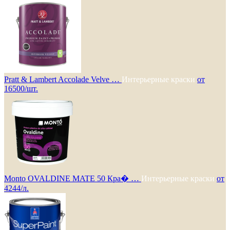
Pratt & Lambert Accolade Velve …
Интерьерные краски
от
16500/шт.
Monto OVALDINE MATE 50 Кра� …
Интерьерные краски
от
4244/л.