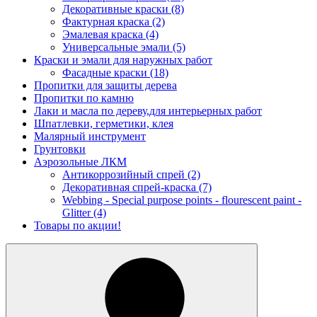
Декоративные краски
(8)
Фактурная краска
(2)
Эмалевая краска
(4)
Универсальные эмали
(5)
Краски и эмали для наружных работ
Фасадные краски
(18)
Пропитки для защиты дерева
Пропитки по камню
Лаки и масла по дереву,для интерьерных работ
Шпатлевки, герметики, клея
Малярный инструмент
Грунтовки
Аэрозольные ЛКМ
Антикоррозийный спрей
(2)
Декоративная спрей-краска
(7)
Webbing - Special purpose points - flourescent paint -
Glitter
(4)
Товары по акции!