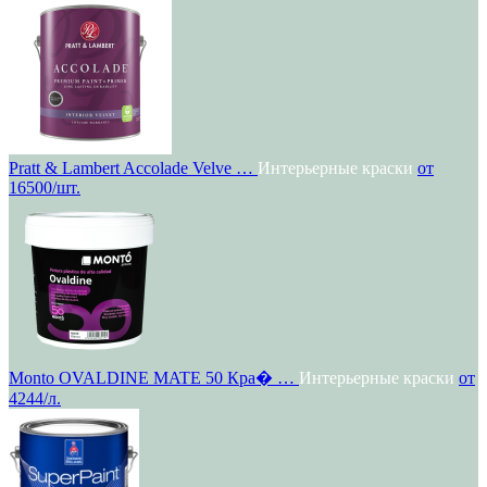
Pratt & Lambert Accolade Velve …
Интерьерные краски
от
16500/шт.
Monto OVALDINE MATE 50 Кра� …
Интерьерные краски
от
4244/л.