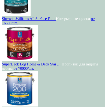
Sherwin-Williams All Surface E …
Интерьерные краски
от
16500/шт.
SuperDeck Log Home & Deck Stai …
Пропитки для защиты
дерева
от 70000/шт.