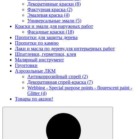
Декоративные краски
(8)
Фактурная краска
(2)
Эмалевая краска
(4)
Универсальные эмали
(5)
Краски и эмали для наружных работ
Фасадные краски
(18)
Пропитки для защиты дерева
Пропитки по камню
Лаки и масла по дереву,для интерьерных работ
Шпатлевки, герметики, клея
Малярный инструмент
Грунтовки
Аэрозольные ЛКМ
Антикоррозийный спрей
(2)
Декоративная спрей-краска
(7)
Webbing - Special purpose points - flourescent paint -
Glitter
(4)
Товары по акции!