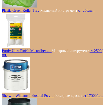
Plastic Green Roller Tray
Малярный инструмент
от 250/шт.
Purdy Ultra Finish Microfiber …
Малярный инструмент
от 2500/
шт.
Sherwin-Williams Industrial Po …
Фасадные краски
от 17500/шт.