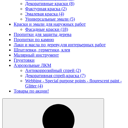
Декоративные краски
(8)
Фактурная краска
(2)
Эмалевая краска
(4)
Универсальные эмали
(5)
Краски и эмали для наружных работ
Фасадные краски
(18)
Пропитки для защиты дерева
Пропитки по камню
Лаки и масла по дереву,для интерьерных работ
Шпатлевки, герметики, клея
Малярный инструмент
Грунтовки
Аэрозольные ЛКМ
Антикоррозийный спрей
(2)
Декоративная спрей-краска
(7)
Webbing - Special purpose points - flourescent paint -
Glitter
(4)
Товары по акции!