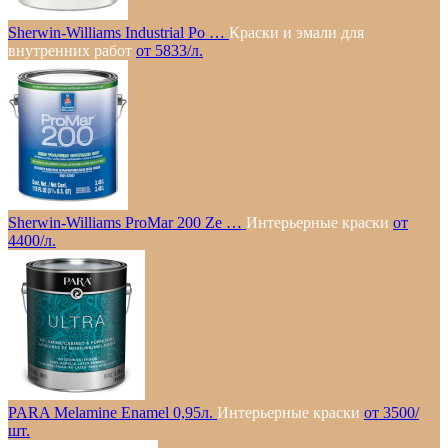
Sherwin-Williams Industrial Po …
Краски и эмали для
внутренних работ
от 5833/л.
Sherwin-Williams ProMar 200 Ze …
Интерьерные краски
от
4400/л.
PARA Melamine Enamel 0,95л.
Интерьерные краски
от 3500/
шт.