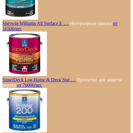
Sherwin-Williams All Surface E …
Интерьерные краски
от
16500/шт.
SuperDeck Log Home & Deck Stai …
Пропитки для защиты
дерева
от 70000/шт.