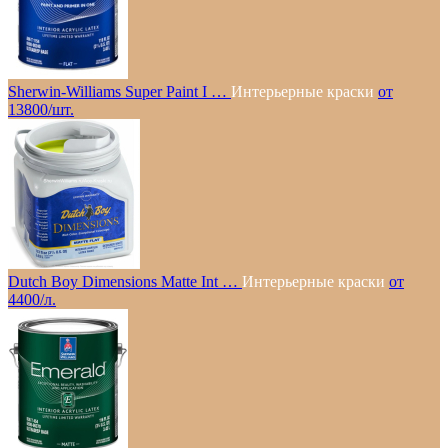
Sherwin-Williams Super Paint I …
Интерьерные краски
от
13800/шт.
Dutch Boy Dimensions Matte Int …
Интерьерные краски
от
4400/л.