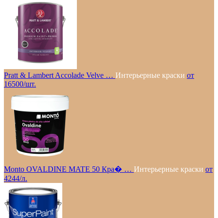
Pratt & Lambert Accolade Velve …
Интерьерные краски
от
16500/шт.
Monto OVALDINE MATE 50 Кра� …
Интерьерные краски
от
4244/л.