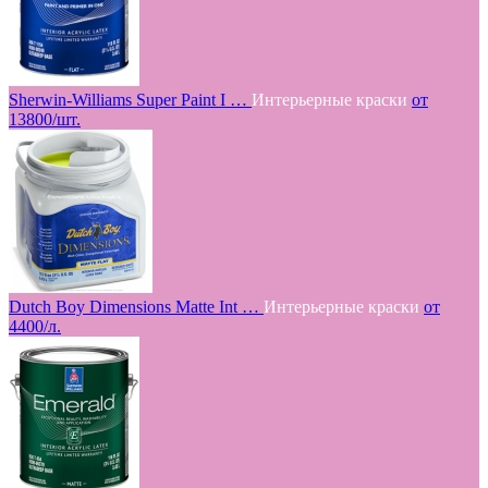
Sherwin-Williams Super Paint I …
Интерьерные краски
от
13800/шт.
Dutch Boy Dimensions Matte Int …
Интерьерные краски
от
4400/л.