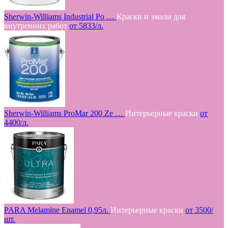
Sherwin-Williams Industrial Po …
Краски и эмали для
внутренних работ
от 5833/л.
Sherwin-Williams ProMar 200 Ze …
Интерьерные краски
от
4400/л.
PARA Melamine Enamel 0,95л.
Интерьерные краски
от 3500/
шт.