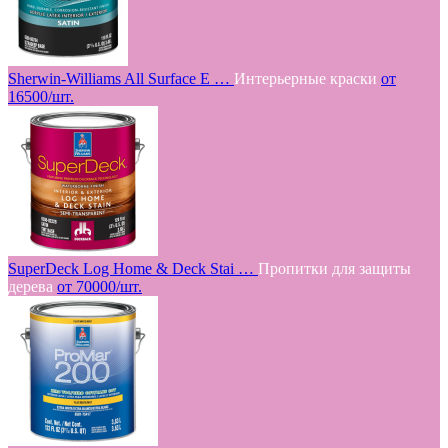
Sherwin-Williams All Surface E …
Интерьерные краски
от
16500/шт.
SuperDeck Log Home & Deck Stai …
Пропитки для защиты
дерева
от 70000/шт.