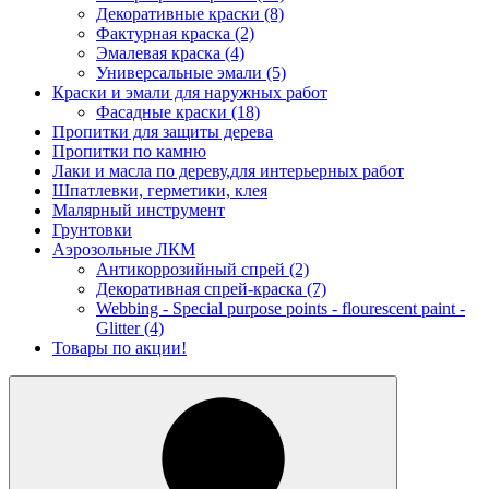
Декоративные краски
(8)
Фактурная краска
(2)
Эмалевая краска
(4)
Универсальные эмали
(5)
Краски и эмали для наружных работ
Фасадные краски
(18)
Пропитки для защиты дерева
Пропитки по камню
Лаки и масла по дереву,для интерьерных работ
Шпатлевки, герметики, клея
Малярный инструмент
Грунтовки
Аэрозольные ЛКМ
Антикоррозийный спрей
(2)
Декоративная спрей-краска
(7)
Webbing - Special purpose points - flourescent paint -
Glitter
(4)
Товары по акции!