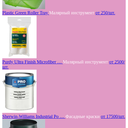
Plastic Green Roller Tray
Малярный инструмент
от 250/шт.
Purdy Ultra Finish Microfiber …
Малярный инструмент
от 2500/
шт.
Sherwin-Williams Industrial Po …
Фасадные краски
от 17500/шт.