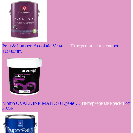
Pratt & Lambert Accolade Velve …
Интерьерные краски
от
16500/шт.
Monto OVALDINE MATE 50 Кра� …
Интерьерные краски
от
4244/л.