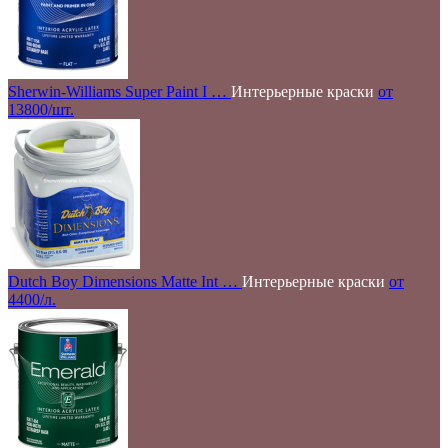
Sherwin-Williams Super Paint I …
Интерьерные краски
от
13800/шт.
Dutch Boy Dimensions Matte Int …
Интерьерные краски
от
4400/л.