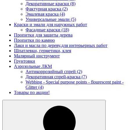
Декоративные краски
(8)
Фактурная краска
(2)
Эмалевая краска
(4)
Универсальные эмали
(5)
Краски и эмали для наружных работ
Фасадные краски
(18)
Пропитки для защиты дерева
Пропитки по камню
Лаки и масла по дереву,для интерьерных работ
Шпатлевки, герметики, клея
Малярный инструмент
Грунтовки
Аэрозольные ЛКМ
Антикоррозийный спрей
(2)
Декоративная спрей-краска
(7)
Webbing - Special purpose points - flourescent paint -
Glitter
(4)
Товары по акции!