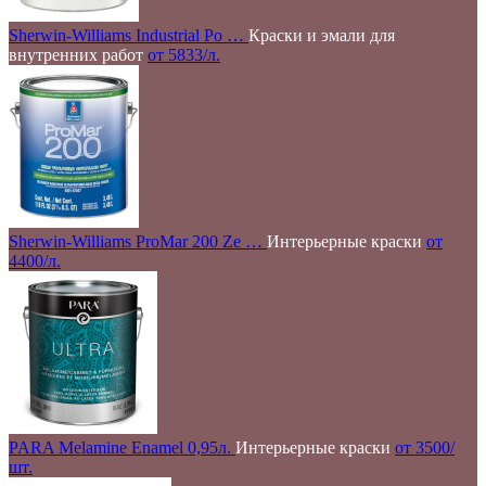
Sherwin-Williams Industrial Po …
Краски и эмали для
внутренних работ
от 5833/л.
Sherwin-Williams ProMar 200 Ze …
Интерьерные краски
от
4400/л.
PARA Melamine Enamel 0,95л.
Интерьерные краски
от 3500/
шт.