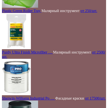
Plastic Green Roller Tray
Малярный инструмент
от 250/шт.
Purdy Ultra Finish Microfiber …
Малярный инструмент
от 2500/
шт.
Sherwin-Williams Industrial Po …
Фасадные краски
от 17500/шт.