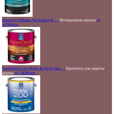
Sherwin-Williams All Surface E …
Интерьерные краски
от
16500/шт.
SuperDeck Log Home & Deck Stai …
Пропитки для защиты
дерева
от 70000/шт.