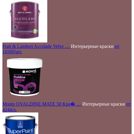
Pratt & Lambert Accolade Velve …
Интерьерные краски
от
16500/шт.
Monto OVALDINE MATE 50 Кра� …
Интерьерные краски
от
4244/л.