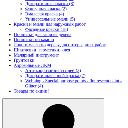
Декоративные краски
(8)
Фактурная краска
(2)
Эмалевая краска
(4)
Универсальные эмали
(5)
Краски и эмали для наружных работ
Фасадные краски
(18)
Пропитки для защиты дерева
Пропитки по камню
Лаки и масла по дереву,для интерьерных работ
Шпатлевки, герметики, клея
Малярный инструмент
Грунтовки
Аэрозольные ЛКМ
Антикоррозийный спрей
(2)
Декоративная спрей-краска
(7)
Webbing - Special purpose points - flourescent paint -
Glitter
(4)
Товары по акции!