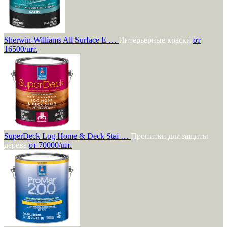
Sherwin-Williams All Surface E …
Интерьерные краски
от
16500/шт.
SuperDeck Log Home & Deck Stai …
Пропитки для защиты
дерева
от 70000/шт.