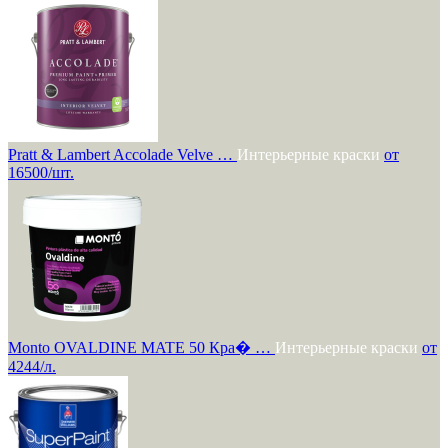
Pratt & Lambert Accolade Velve …
Интерьерные краски
от
16500/шт.
Monto OVALDINE MATE 50 Кра� …
Интерьерные краски
от
4244/л.